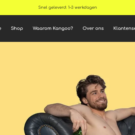
Gratis verzending vanaf €69
e
Shop
Waarom Kangoo?
Over ons
Klantens