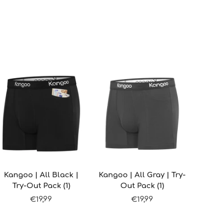
Kangoo | All Black |
Kangoo | All Gray | Try-
Try-Out Pack (1)
Out Pack (1)
Sale
Sale
€19,99
€19,99
prijs
prijs