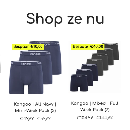
Shop ze nu
Bespaar €10,00
Bespaar €40,00
Kangoo | Mixed | Full
Kangoo | All Navy |
Week Pack (7)
Mini-Week Pack (3)
Sale
Normale
€104,99
€144,99
Sale
Normale
€49,99
€59,99
prijs
prijs
prijs
prijs