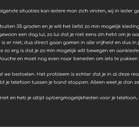
olgende situaties kan iedere man zich vinden, wij in ieder ge
 buiten 35 graden en je wilt het liefst zo min mogelijk kledin
ewoon een dag lui, zo lui dat je niet eens zin hebt om je aa
 is er niet, dus direct gaan gamen in alle vrijheid en dus in
 zo erg is dat je zo min mogelijk wilt bewegen en aankleden
douche en moet nog even naar beneden om iets te pakken of
we bedoelen. Het probleem is echter dat je in al deze rea
ld je telefoon tussen je band stoppen. Alleen weet je dan 
iet en heb je altijd opbergmogelijkheden voor je telefoon, s