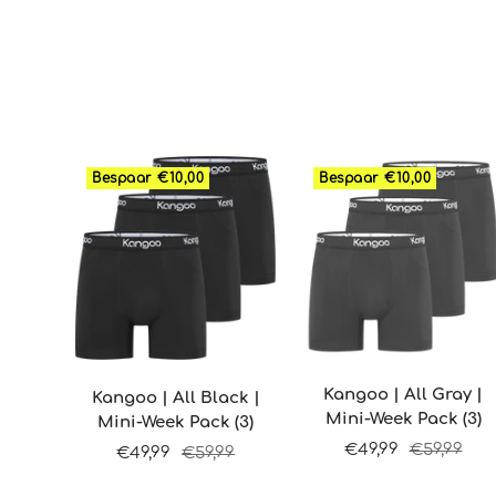
Bespaar €10,00
Bespaar €10,00
Kangoo | All Gray |
Kangoo | All Black |
Mini-Week Pack (3)
Mini-Week Pack (3)
Sale
Normale
€49,99
€59,99
Sale
Normale
€49,99
€59,99
prijs
prijs
prijs
prijs