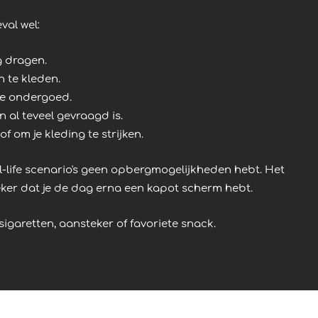
val wel:
g dragen.
n te kleden.
 je ondergoed.
 al teveel gevraagd is.
 om je kleding te strijken.
l-life scenario's geen opbergmogelijkheden hebt. Het
zeker dat je de dag erna een kapot scherm hebt.
igaretten, aansteker of favoriete snack.