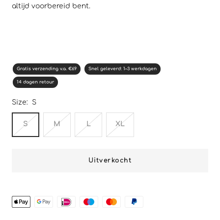
altijd voorbereid bent.
Gratis verzending v.a. €69
Snel geleverd: 1–3 werkdagen
14 dagen retour
Size:
S
S
M
L
XL
Uitverkocht