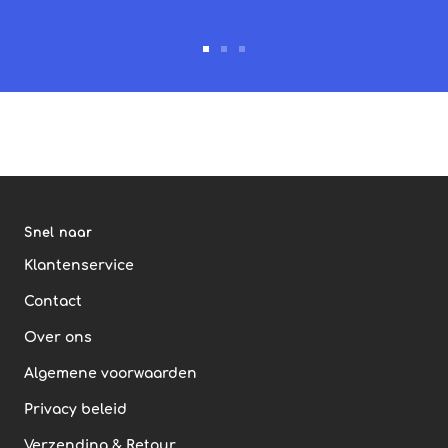
Ga
Ga
Ga
naar
naar
naar
slide
slide
slide
1
2
3
Snel naar
Klantenservice
Contact
Over ons
Algemene voorwaarden
Privacy beleid
Verzending & Retour