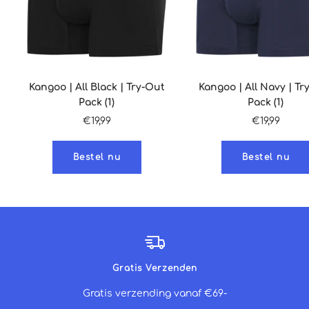
Kangoo | All Black | Try-Out
Kangoo | All Navy | Tr
Pack (1)
Pack (1)
Sale
Sale
€19,99
€19,99
prijs
prijs
Bestel nu
Bestel nu
Gratis Verzenden
Gratis verzending vanaf €69-