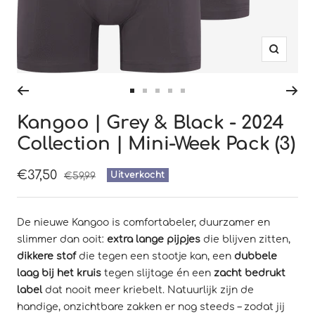
Zoom
Ga
Ga
Ga
Ga
Ga
naar
naar
naar
naar
naar
Kangoo | Grey & Black - 2024
slide
slide
slide
slide
slide
Collection | Mini-Week Pack (3)
1
2
3
4
5
Sale
€37,50
Normale
Uitverkocht
€59,99
prijs
prijs
De nieuwe Kangoo is comfortabeler, duurzamer en
slimmer dan ooit:
extra lange pijpjes
die blijven zitten,
dikkere stof
die tegen een stootje kan, een
dubbele
laag bij het kruis
tegen slijtage én een
zacht bedrukt
label
dat nooit meer kriebelt. Natuurlijk zijn de
handige, onzichtbare zakken er nog steeds – zodat jij