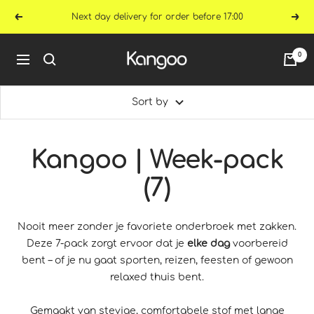
Skip
Next day delivery for order before 17:00
Previous
Nex
to
content
Kangoo
0
Navigation
Underwear
Sort by
Kangoo | Week-pack
(7)
Nooit meer zonder je favoriete onderbroek met zakken.
Deze 7-pack zorgt ervoor dat je
elke dag
voorbereid
bent – of je nu gaat sporten, reizen, feesten of gewoon
relaxed thuis bent.
Gemaakt van stevige, comfortabele stof met lange