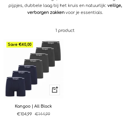
pijpjes, dubbele laag bij het kruis en natuurlijk:
veilige,
verborgen zakken
voor je essentials.
1 product
Save €40,00
Quick
view
Kangoo | All Black
Sale
Regular
€104,99
€144,99
price
price