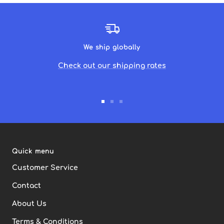
We ship globally
Check out our shipping rates
Go
Go
Go
to
to
to
slide
slide
slide
1
2
3
Quick menu
Customer Service
Contact
About Us
Terms & Conditions